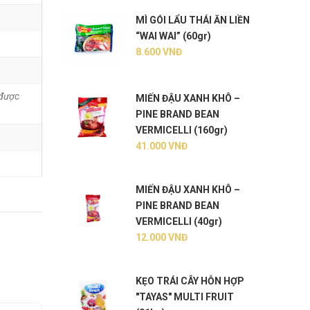
MÌ GÓI LẨU THÁI ĂN LIỀN
“WAI WAI” (60gr)
8.600
VNĐ
 được
MIẾN ĐẬU XANH KHÔ –
PINE BRAND BEAN
VERMICELLI (160gr)
41.000
VNĐ
MIẾN ĐẬU XANH KHÔ –
PINE BRAND BEAN
VERMICELLI (40gr)
12.000
VNĐ
KẸO TRÁI CÂY HỖN HỢP
"TAYAS" MULTI FRUIT