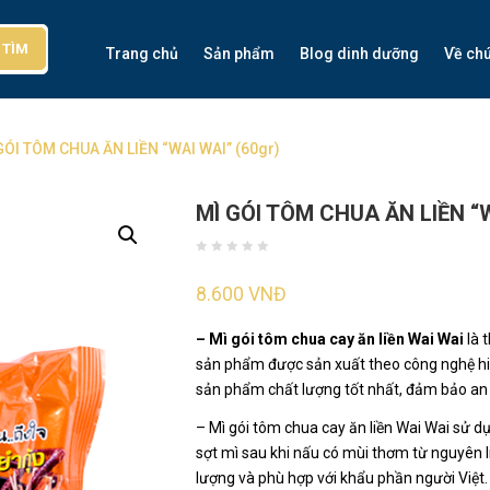
TÌM
Trang chủ
Sản phẩm
Blog dinh dưỡng
Về chú
GÓI TÔM CHUA ĂN LIỀN “WAI WAI” (60gr)
MÌ GÓI TÔM CHUA ĂN LIỀN “W
8.600
VNĐ
– Mì gói tôm chua cay ăn liền Wai Wai
là 
sản phẩm được sản xuất theo công nghệ hi
sản phẩm chất lượng tốt nhất, đảm bảo an 
– Mì gói tôm chua cay ăn liền Wai Wai sử d
sợt mì sau khi nấu có mùi thơm từ nguyên l
lượng và phù hợp với khẩu phần người Việt.