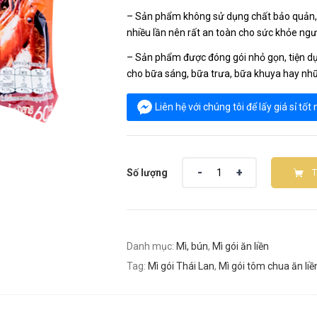
– Sản phẩm không sử dụng chất bảo quản, c
nhiều lần nên rất an toàn cho sức khỏe ngư
– Sản phẩm được đóng gói nhỏ gọn, tiện dụn
cho bữa sáng, bữa trưa, bữa khuya hay nhữ
Liên hệ với chúng tôi để lấy giá sỉ tốt
Số lượng
Danh mục:
Mì, bún
,
Mì gói ăn liền
Tag:
Mì gói Thái Lan
,
Mì gói tôm chua ăn liề