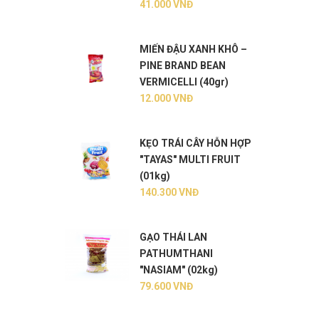
41.000
VNĐ
MIẾN ĐẬU XANH KHÔ –
PINE BRAND BEAN
VERMICELLI (40gr)
12.000
VNĐ
KẸO TRÁI CÂY HỖN HỢP
"TAYAS" MULTI FRUIT
(01kg)
140.300
VNĐ
GẠO THÁI LAN
PATHUMTHANI
"NASIAM" (02kg)
79.600
VNĐ
0