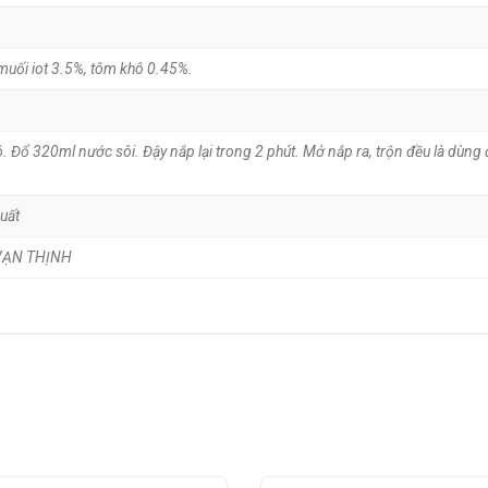
muối iot 3.5%, tôm khô 0.45%.
tô. Đổ 320ml nước sôi. Đậy nắp lại trong 2 phút. Mở nắp ra, trộn đều là dùng
uất
 VẠN THỊNH