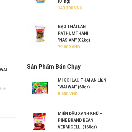
(01kg)
140.300
VNĐ
GẠO THÁI LAN
PATHUMTHANI
"NASIAM" (02kg)
79.600
VNĐ
Sản Phẩm Bán Chạy
“WAI
MÌ LY HEO ĂN LIỀN “WAI WAI” (60gr)
BÚN G
(60gr)
MÌ GÓI LẨU THÁI ĂN LIỀN
“WAI WAI” (60gr)
18.200
VNĐ
8.40
8.600
VNĐ
THÊM VÀO GIỎ
MIẾN ĐẬU XANH KHÔ –
PINE BRAND BEAN
VERMICELLI (160gr)