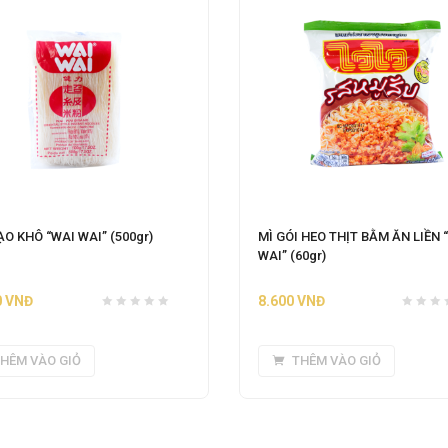
O KHÔ “WAI WAI” (500gr)
MÌ GÓI HEO THỊT BẰM ĂN LIỀN 
WAI” (60gr)
0
VNĐ
8.600
VNĐ
HÊM VÀO GIỎ
THÊM VÀO GIỎ